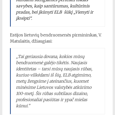
savybes, kaip santūrumas, kultūrinis
pradas, bei įkūnyti ELB šūkį „Vienyti ir
įkvėpti“.
Estijos lietuvių bendruomenės pirmininkas, V.
Matulaitis, džiaugiasi:
„Tai geriausia dovana, kokios mūsų
bendruomenė galėjo tikėtis. Naujasis
identitetas – tarsi mūsų naujasis rūbas,
kuriuo vilkėdami iš šių, ELB atgimimo,
metų žengsime į ateinančius, kuomet
minėsime Lietuvos valstybės atkūrimo
100-metį. Šis rūbas subtilaus dizaino,
profesionaliai pasiūtas ir ypač mielas
kūnui.”