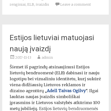
renginiai
,
ELB
,
ivaizdis
Leave a comment
Estijos lietuviai matuojasi
naują įvaizdį
2017-11-13
admin
Šiemet iš pagrindų atsinaujinusi Estijos
lietuvių bendruomenė (ELB) dabinasi ir nauju
logotipu bei vizualiniu identitetu, kurį sukūrė
viena didžiausių Lietuvos reklamos ir
dizaino agentūrų „
Adell Taivas Ogilvy
“. Ilgai
lauktas naujas įvaizdis simboliškai
įprasmins ir Lietuvos valstybės atkūrimo 100
metų jubiliejų.
Estijos lietuvių bendruomenės