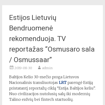
Estijos Lietuvių
Bendruomenė
rekomenduoja. TV
reportažas “Osmusaro sala
/ Osmussaar”
2019-08-30
admin
Baltijos Kelio 30-mečio proga Lietuvos
Nacionalinis transliuotojas
LRT
parengė Estiją
pristatantį reportažų ciklą “Estija. Baltijos keliu”.
Nuo civilizacijos nutolusių salų iki modernių
Talino erdvių bei fintech startuolių.