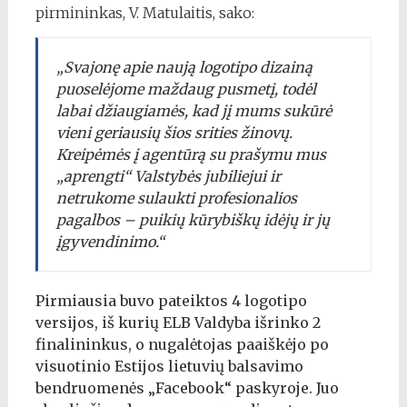
pirmininkas, V. Matulaitis, sako:
„Svajonę apie naują logotipo dizainą
puoselėjome maždaug pusmetį, todėl
labai džiaugiamės, kad jį mums sukūrė
vieni geriausių šios srities žinovų.
Kreipėmės į agentūrą su prašymu mus
„aprengti“ Valstybės jubiliejui ir
netrukome sulaukti profesionalios
pagalbos – puikių kūrybiškų idėjų ir jų
įgyvendinimo.“
Pirmiausia buvo pateiktos 4 logotipo
versijos, iš kurių ELB Valdyba išrinko 2
finalininkus, o nugalėtojas paaiškėjo po
visuotinio Estijos lietuvių balsavimo
bendruomenės „Facebook“ paskyroje. Juo