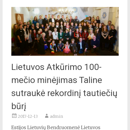
Lietuvos Atkūrimo 100-
mečio minėjimas Taline
sutraukė rekordinį tautiečių
būrį
2017-12-13
admin
Estijos Lietuvių Bendruomenė Lietuvos