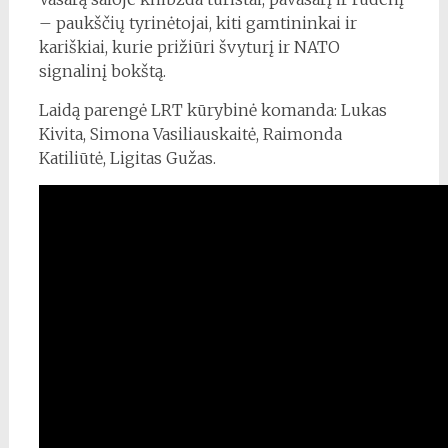
– paukščių tyrinėtojai, kiti gamtininkai ir
kariškiai, kurie prižiūri švyturį ir NATO
signalinį bokštą.
Laidą parengė LRT kūrybinė komanda: Lukas
Kivita, Simona Vasiliauskaitė, Raimonda
Katiliūtė, Ligitas Gužas.