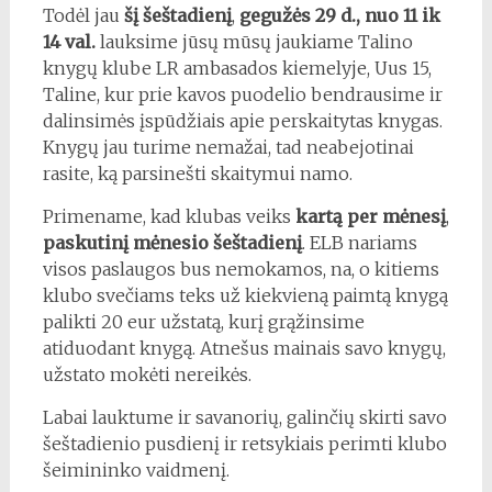
Todėl jau
šį šeštadienį
,
gegužės 29 d., nuo 11 ik
14 val.
lauksime jūsų mūsų jaukiame Talino
knygų klube LR ambasados kiemelyje, Uus 15,
Taline, kur prie kavos puodelio bendrausime ir
dalinsimės įspūdžiais apie perskaitytas knygas.
Knygų jau turime nemažai, tad neabejotinai
rasite, ką parsinešti skaitymui namo.
Primename, kad klubas veiks
kartą per mėnesį
,
paskutinį mėnesio šeštadienį
. ELB nariams
visos paslaugos bus nemokamos, na, o kitiems
klubo svečiams teks už kiekvieną paimtą knygą
palikti 20 eur užstatą, kurį grąžinsime
atiduodant knygą. Atnešus mainais savo knygų,
užstato mokėti nereikės.
Labai lauktume ir savanorių, galinčių skirti savo
šeštadienio pusdienį ir retsykiais perimti klubo
šeimininko vaidmenį.