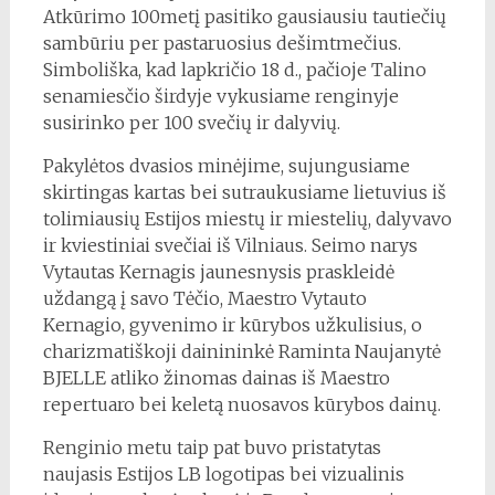
Atkūrimo 100metį pasitiko gausiausiu tautiečių
sambūriu per pastaruosius dešimtmečius.
Simboliška, kad lapkričio 18 d., pačioje Talino
senamiesčio širdyje vykusiame renginyje
susirinko per 100 svečių ir dalyvių.
Pakylėtos dvasios minėjime, sujungusiame
skirtingas kartas bei sutraukusiame lietuvius iš
tolimiausių Estijos miestų ir miestelių, dalyvavo
ir kviestiniai svečiai iš Vilniaus. Seimo narys
Vytautas Kernagis jaunesnysis praskleidė
uždangą į savo Tėčio, Maestro Vytauto
Kernagio, gyvenimo ir kūrybos užkulisius, o
charizmatiškoji dainininkė Raminta Naujanytė
BJELLE atliko žinomas dainas iš Maestro
repertuaro bei keletą nuosavos kūrybos dainų.
Renginio metu taip pat buvo pristatytas
naujasis Estijos LB logotipas bei vizualinis