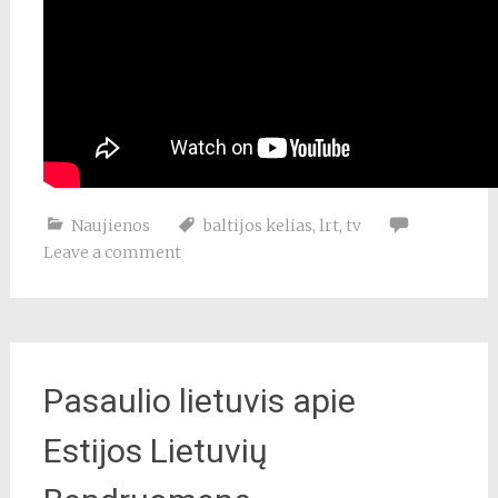
Naujienos
baltijos kelias
,
lrt
,
tv
Leave a comment
Pasaulio lietuvis apie
Estijos Lietuvių