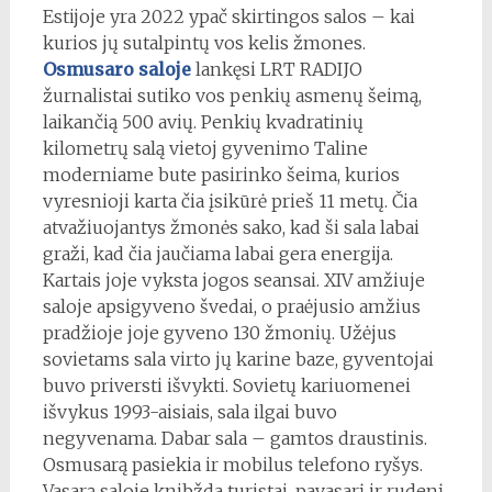
Estijoje yra 2022 ypač skirtingos salos – kai
kurios jų sutalpintų vos kelis žmones.
Osmusaro saloje
lankęsi LRT RADIJO
žurnalistai sutiko vos penkių asmenų šeimą,
laikančią 500 avių. Penkių kvadratinių
kilometrų salą vietoj gyvenimo Taline
moderniame bute pasirinko šeima, kurios
vyresnioji karta čia įsikūrė prieš 11 metų. Čia
atvažiuojantys žmonės sako, kad ši sala labai
graži, kad čia jaučiama labai gera energija.
Kartais joje vyksta jogos seansai. XIV amžiuje
saloje apsigyveno švedai, o praėjusio amžius
pradžioje joje gyveno 130 žmonių. Užėjus
sovietams sala virto jų karine baze, gyventojai
buvo priversti išvykti. Sovietų kariuomenei
išvykus 1993-aisiais, sala ilgai buvo
negyvenama. Dabar sala – gamtos draustinis.
Osmusarą pasiekia ir mobilus telefono ryšys.
Vasarą saloje knibžda turistai, pavasarį ir rudenį