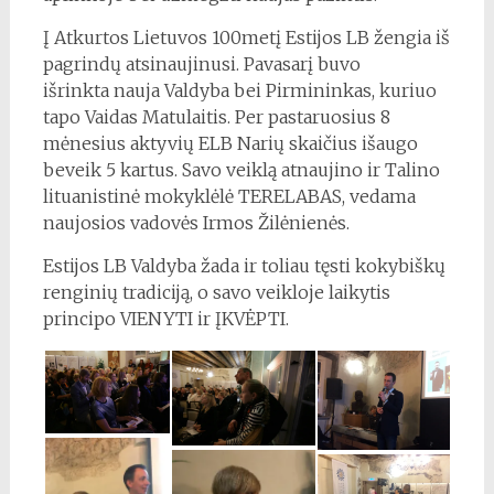
Į Atkurtos Lietuvos 100metį Estijos LB žengia iš
pagrindų atsinaujinusi. Pavasarį buvo
išrinkta nauja Valdyba bei Pirmininkas, kuriuo
tapo Vaidas Matulaitis. Per pastaruosius 8
mėnesius aktyvių ELB Narių skaičius išaugo
beveik 5 kartus. Savo veiklą atnaujino ir Talino
lituanistinė mokyklėlė TERELABAS, vedama
naujosios vadovės Irmos Žilėnienės.
Estijos LB Valdyba žada ir toliau tęsti kokybiškų
renginių tradiciją, o savo veikloje laikytis
principo VIENYTI ir ĮKVĖPTI.