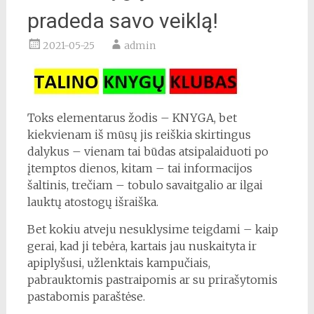
pradeda savo veiklą!
2021-05-25
admin
Toks elementarus žodis – KNYGA, bet
kiekvienam iš mūsų jis reiškia skirtingus
dalykus – vienam tai būdas atsipalaiduoti po
įtemptos dienos, kitam – tai informacijos
šaltinis, trečiam – tobulo savaitgalio ar ilgai
lauktų atostogų išraiška.
Bet kokiu atveju nesuklysime teigdami – kaip
gerai, kad ji tebėra, kartais jau nuskaityta ir
apiplyšusi, užlenktais kampučiais,
pabrauktomis pastraipomis ar su prirašytomis
pastabomis paraštėse.