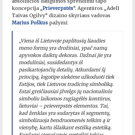
absoliučios daugumos sprendimu tapo
koncepcija „
Prieverpstės
“. Agentūros „Adell
Taivas Ogilvy“ dizaino skyriaus vadovas
Marius Poškus
pažymi:
„Viena iš Lietuvoje paplitusių liaudies
meno formų yra drožiniai, ypač namų
apyvokos daiktų dekoras. Dažnai jie yra
moduliniai, susidedantys iš
pasikartojančių detalių. Atkurdami šį
principą, logotipe siekėme užkoduoti tiek
Estijos, tiek Lietuvos tradicinę simboliką.
Estai greičiausiai įžvelgs jų nacionaliniu
simboliu laikomos rugiagėlės kontūrus,
lietuviai – prieverpstės elementus. Tai,
kad ženklas yra sudarytas iš segmentų,
simbolizuoja bendruomenės telkim ą ir
vienybę, kartu išlaikant estišką estetiką.
Kurdami stengiamės perteikti tokias