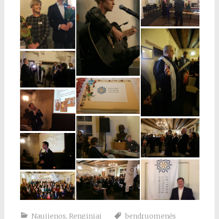
Naujienos
,
Renginiai
bendruomenės