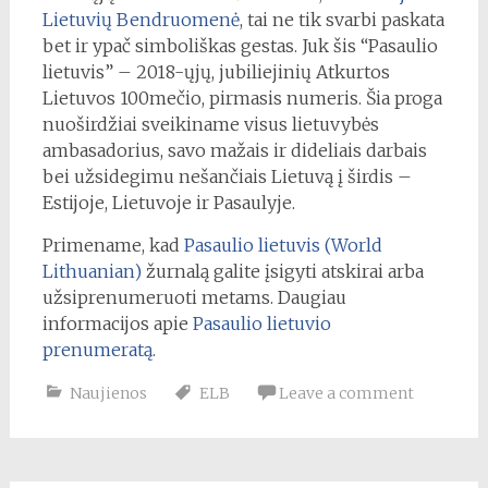
Lietuvių Bendruomenė
, tai ne tik svarbi paskata
bet ir ypač simboliškas gestas. Juk šis “Pasaulio
lietuvis” – 2018-ųjų, jubiliejinių Atkurtos
Lietuvos 100mečio, pirmasis numeris. Šia proga
nuoširdžiai sveikiname visus lietuvybės
ambasadorius, savo mažais ir dideliais darbais
bei užsidegimu nešančiais Lietuvą į širdis –
Estijoje, Lietuvoje ir Pasaulyje.
Primename, kad
Pasaulio lietuvis (World
Lithuanian)
žurnalą galite įsigyti atskirai arba
užsiprenumeruoti metams. Daugiau
informacijos apie
Pasaulio lietuvio
prenumeratą
.
Naujienos
ELB
Leave a comment