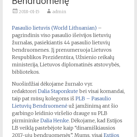
Bendruomenę
2018-01-15
admin
Pasaulio lietuvis (World Lithuanian)
–
pagrindinis viso pasaulio išeivijos lietuvių
žurnalas, pasiekiantis 44 pasaulio lietuvių
bendruomenes. Jį prenumeruoja Lietuvos
Respublikos Prezidentūra, Užsienio reikalų
ministerija, Lietuvos diplomatinės atstovybės,
bibliotekos.
Nuoširdžiai dėkojame žurnalo vyr.
redaktorei
Dalia Staponkute
bei visai komandai,
taip pat mūsų kolegoms iš
PLB – Pasaulio
Lietuvių Bendruomenė
už įamžinimą ant šio
garbingo leidinio viršelio drauge su PLB
pirmininke
Dalia Henke
. Dėkojame, kad Estijos
LB veiklą pastebėjote kaip “dinamiškiausios
2017-ųjų bendruomenės”. Mums, visai
Estijos