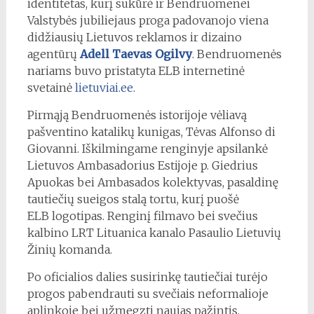
identitetas, kurį sukūrė ir Bendruomenei
Valstybės jubiliejaus proga padovanojo viena
didžiausių Lietuvos reklamos ir dizaino
agentūrų
Adell Taevas Ogilvy
. Bendruomenės
nariams buvo pristatyta ELB internetinė
svetainė
lietuviai.ee
.
Pirmąją Bendruomenės istorijoje vėliavą
pašventino katalikų kunigas, Tėvas Alfonso di
Giovanni. Iškilmingame renginyje apsilankė
Lietuvos Ambasadorius Estijoje p. Giedrius
Apuokas bei Ambasados kolektyvas, pasaldinę
tautiečių sueigos stalą tortu, kurį puošė
ELB logotipas. Renginį filmavo bei svečius
kalbino LRT Lituanica kanalo Pasaulio Lietuvių
Žinių komanda.
Po oficialios dalies susirinkę tautiečiai turėjo
progos pabendrauti su svečiais neformalioje
aplinkoje bei užmegzti naujas pažintis.