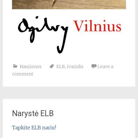
Naujienos
ELB
,
ivaizdis
Leave a
comment
Narystė ELB
Tapkite ELB nariu!